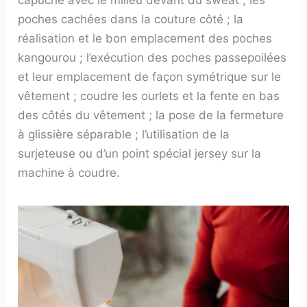
capuche avec le milieu devant du sweat ; les
poches cachées dans la couture côté ; la
réalisation et le bon emplacement des poches
kangourou ; l’exécution des poches passepoilées
et leur emplacement de façon symétrique sur le
vêtement ; coudre les ourlets et la fente en bas
des côtés du vêtement ; la pose de la fermeture
à glissière séparable ; l’utilisation de la
surjeteuse ou d’un point spécial jersey sur la
machine à coudre.